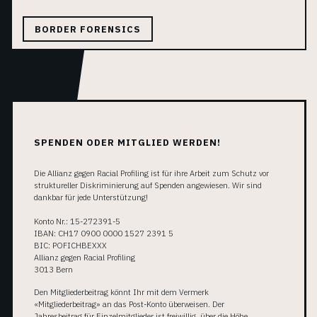
BORDER FORENSICS
SPENDEN ODER MITGLIED WERDEN!
Die Allianz gegen Racial Profiling ist für ihre Arbeit zum Schutz vor
struktureller Diskriminierung auf Spenden angewiesen. Wir sind
dankbar für jede Unterstützung!
Konto Nr.: 15-272391-5
IBAN: CH17 0900 0000 1527 2391 5
BIC: POFICHBEXXX
Allianz gegen Racial Profiling
3013 Bern
Den Mitgliederbeitrag könnt Ihr mit dem Vermerk
«Mitgliederbeitrag» an das Post-Konto überweisen. Der
Jahresbeitrag für Einzelmitglieder ist freiwillig, über die Höhe