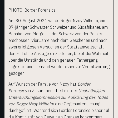
PHOTO: Border Forensics
DIE ALLIANZ
Am 30. August 2021 wurde Roger Nzoy Wilhelm, ein
37-jähriger Schwarzer Schweizer und Südafrikaner, am
Bahnhof von Morges in der Schweiz von der Polizei
ARBEITSGRUPPEN
erschossen. Vier Jahre nach dem Geschehen und nach
zwei erfolglosen Versuchen der Staatsanwaltschaft,
KNOW YOUR RIGHTS
den Fall ohne Anklage einzustellen, bleibt die Wahrheit
über die Umstände und den genauen Tathergang
ungeklärt und niemand wurde bisher zur Verantwortung
NEWS & EVENTS
gezogen.
Auf Wunsch der Familie von Nzoy hat
Border
GERICHTSFÄLLE
Forensics
in Zusammenarbeit mit der
Unabhängigen
Untersuchungskommission zur Aufklärung des Todes
von Roger Nzoy Wilhelm
eine Gegenuntersuchung
durchgeführt. Während sich Border Forensics bisher auf
die Kontinuität von Gewalt an Grenzen konzentriert