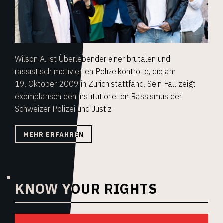
Wilson A. ist Überlebender einer brutalen und
rassistisch motivierten Polizeikontrolle, die am
19. Oktober 2009 in Zürich stattfand. Sein Fall zeigt
exemplarisch den institutionellen Rassismus der
Schweizer Polizei und Justiz.
MEHR ERFAHREN
KNOW YOUR RIGHTS