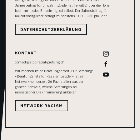
«Mitgliederbeitrag» an das Post-Konto überweisen. Der
Jahresbeitrag für Einzelmitglieder ist freiwillig, über die Höhe
bestimmt jedes Einzelmitglied selbst. Der Jahresbeitrag für
Kollektivmitglieder beträgt mindestens 100.– CHF pro Jahr.
DATENSCHUTZERKLÄRUNG
KONTAKT
contact@stop-racial-profiling.ch
Wir machen keine Beratungsarbeit. Für Beratung:
«Beratungsnetz für Rassismusopfer» ist ein
Netzwerk von derzeit 26 Fachstellen aus der
ganzen Schweiz, welche Beratungen bei
rassistischer Diskriminierung anbieten.
NETWORK RACISM