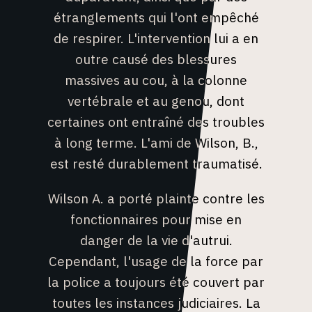
étranglements qui l'ont empêché
de respirer. L'intervention lui a en
outre causé des blessures
massives au cou, à la colonne
vertébrale et au genou, dont
certaines ont entraîné des troubles
à long terme. L'ami de Wilson, B.,
est resté durablement traumatisé.
Wilson A. a porté plainte contre les
fonctionnaires pour mise en
danger de la vie d'autrui.
Cependant, l'usage de la force par
la police a toujours été couvert par
toutes les instances judiciaires. La