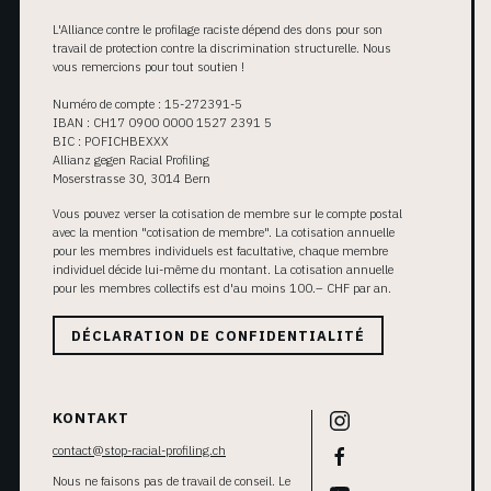
L'Alliance contre le profilage raciste dépend des dons pour son
travail de protection contre la discrimination structurelle. Nous
vous remercions pour tout soutien !
Numéro de compte : 15-272391-5
IBAN : CH17 0900 0000 1527 2391 5
BIC : POFICHBEXXX
Allianz gegen Racial Profiling
Moserstrasse 30, 3014 Bern
Vous pouvez verser la cotisation de membre sur le compte postal
avec la mention "cotisation de membre". La cotisation annuelle
pour les membres individuels est facultative, chaque membre
individuel décide lui-même du montant. La cotisation annuelle
pour les membres collectifs est d'au moins 100.– CHF par an.
DÉCLARATION DE CONFIDENTIALITÉ
KONTAKT
contact@stop-racial-profiling.ch
Nous ne faisons pas de travail de conseil. Le