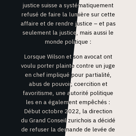
justice suisse a systématiquement
refusé de faire la lumière sur cette
affaire et de rendre justice – et pas
seulement la justice, mais aussi le
monde politique :
Lorsque Wilson et son avocat ont
L'ALLIANCE
voulu porter plainte contre un juge
en chef impliqué pour partialité,
GROUPES DE TRAVAIL
abus de pouvoir, coercition et
favoritisme, une autorité politique
KNOW YOUR RIGHTS
les en a également empêchés :
Début octobre 2022, la direction
du Grand Conseil zurichois a décidé
NEWS & EVENTS
de refuser la demande de levée de