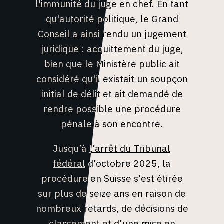
l'immunité du juge en chef. En tant
PROCÉDURES JUDICIAIRES
qu'autorité politique, le Grand
Conseil a ainsi rendu un jugement
juridique : acquittement du juge,
bien que le Ministère public ait
considéré qu'il existait un soupçon
initial de délit et ait demandé de
rendre possible une procédure
pénale à son encontre.
Jusqu’à
l’arrêt du Tribunal
fédéral
d’octobre 2025, la
procédure en Suisse s’est étirée
sur plus de seize ans en raison de
nombreux retards, de décisions de
classement et d’une mise en