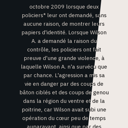
octobre 2009 lorsque deux
policiers* leur ont demandé, sans
aucune raison, de montrer leurs
papiers d'identité. Lorsque Wilson
A. a demandé la raison du
contrôle, les policiers ont fait
preuve d'une grande violence, à
laquelle Wilson A. n'a survécu que
par chance. L'agression a mis sa
vie en danger par des coups de
bâton ciblés et des coups de genou
dans la région du ventre et de la
poitrine, car Wilson avait subi une
opération du cœur peu de temps
auparavant, ainsi que par des