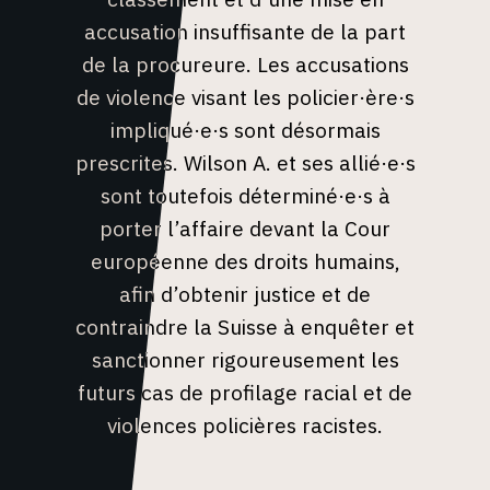
accusation insuffisante de la part
de la procureure. Les accusations
de violence visant les policier·ère·s
impliqué·e·s sont désormais
prescrites. Wilson A. et ses allié·e·s
sont toutefois déterminé·e·s à
porter l’affaire devant la Cour
européenne des droits humains,
afin d’obtenir justice et de
contraindre la Suisse à enquêter et
sanctionner rigoureusement les
futurs cas de profilage racial et de
violences policières racistes.